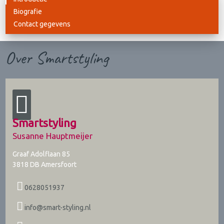
Biografie
Contact gegevens
Over Smartstyling
Smartstyling
Susanne Hauptmeijer
Graaf Adolflaan 85
3818 DB
Amersfoort
0628051937
info@smart-styling.nl