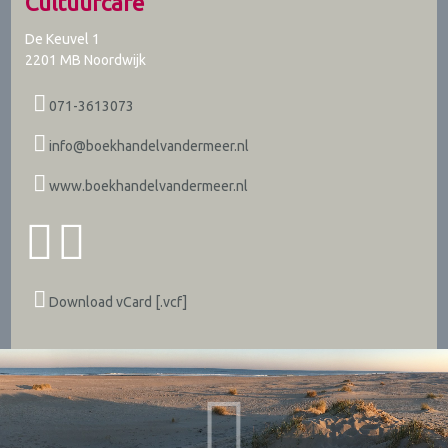
Cultuurcafé
De Keuvel 1
2201 MB
Noordwijk
071-3613073
info@boekhandelvandermeer.nl
www.boekhandelvandermeer.nl
Download vCard [.vcf]