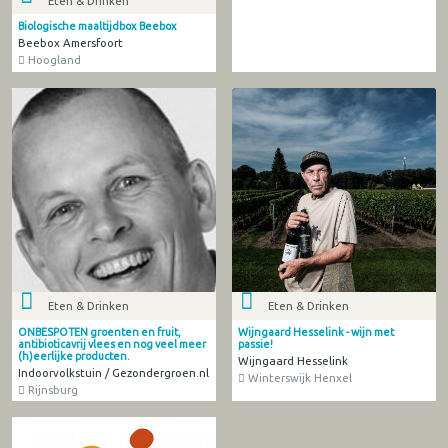
Eten & Drinken
Biologische maaltijdbox Beebox
Beebox Amersfoort
Hoogland
Eten & Drinken
Eten & Drinken
ONBESPOTEN groenten en fruit,
Wijngaard Hesselink - wijn met
antibioticavrij vlees en nog veel meer
passie!
(h)eerlijke producten.
Wijngaard Hesselink
Indoorvolkstuin / Gezondergroen.nl
Winterswijk Henxel
Rijnsburg