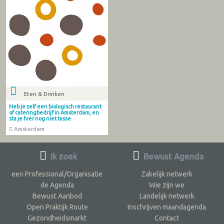
Eten & Drinken
Heb je zelf een biologisch restaurant
of cateringbedrijf in Amsterdam, en
sta je hier nog niet tusse
Amsterdam
Ik zoek
Bewust Agenda
een Professional/Organisatie
Zakelijk netwerk
de Agenda
Wie zijn we
Bewust Aanbod
Landelijk netwerk
Open Praktijk Route
Inschrijven maandagenda
Gezondheidsmarkt
Contact