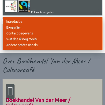
Klik om te vergroten
Introductie
Biografie
Contact gegevens
Wat doe ik nog meer?
Andere professionals
Over Boekhandel Van der Meer /
Cultuurcafé
Boekhandel Van der Meer /