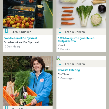
Eten & Drinken
Eten & Drinken
Voedsellokaal De Gymzaal
100% biologische groente- en
fruitpakketten
Voedsellokaal De Gymzaal
Kievit
Den Haag
Katwijk
Eten & Drinken
Bewuste Catering
Mo'Flow
Groningen