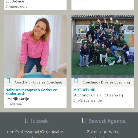
SoulAdvice
Amersfoort
Coaching - Diverse Coaching
Coaching - Diverse Coaching
Holistisch therapeut & Gezins- en
MDT OFFLINE
Kindercoach
Stichting Fun en Fit Heenweg
Praktijk Karlijn
's-Gravenzande
Beltrum
Ik zoek
Bewust Agenda
een Professional/Organisatie
Zakelijk netwerk