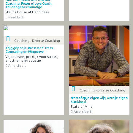
Burn-out en Burn-out Preventie
Coaching, Power of Love Coach,
Kruidengeneeskundige.
Steijns House of Happiness
Naaldwijk
Coaching - Diverse Coaching
Krijg grip op je stress met Stress
Counseling en Wingwave
Vrijer Leven, praktijk voor stress-,
angst- en pijnreductie
Amersfoort
Coaching - Diverse Coaching
stem af op je eigen wijs, word je eigen
klankbord
State of Mine
Amersfoort