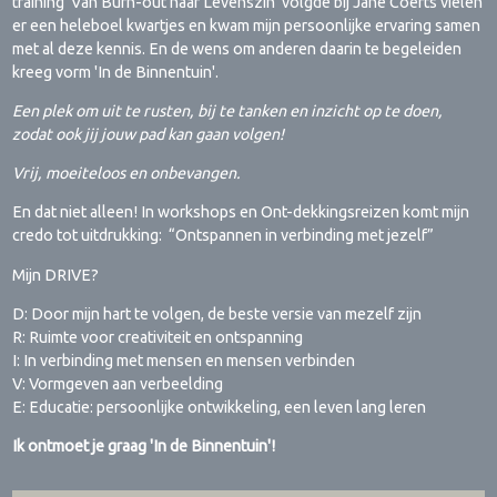
training 'Van Burn-out naar Levenszin' volgde bij Jane Coerts vielen
er een heleboel kwartjes en kwam mijn persoonlijke ervaring samen
met al deze kennis. En de wens om anderen daarin te begeleiden
kreeg vorm 'In de Binnentuin'.
Een plek om uit te rusten, bij te tanken en inzicht op te doen,
zodat ook jij jouw pad kan gaan volgen!
Vrij, moeiteloos en onbevangen.
En dat niet alleen! In workshops en Ont-dekkingsreizen komt mijn
credo tot uitdrukking: “Ontspannen in verbinding met jezelf”
Mijn DRIVE?
D: Door mijn hart te volgen, de beste versie van mezelf zijn
R: Ruimte voor creativiteit en ontspanning
I: In verbinding met mensen en mensen verbinden
V: Vormgeven aan verbeelding
E: Educatie: persoonlijke ontwikkeling, een leven lang leren
Ik ontmoet je graag 'In de Binnentuin'!