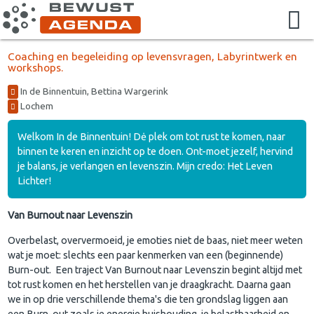
Coaching en begeleiding op levensvragen, Labyrintwerk en
workshops.
In de Binnentuin, Bettina Wargerink
Lochem
Welkom In de Binnentuin! Dė plek om tot rust te komen, naar
binnen te keren en inzicht op te doen. Ont-moet jezelf, hervind
je balans, je verlangen en levenszin. Mijn credo: Het Leven
Lichter!
Van Burnout naar Levenszin
Overbelast, oververmoeid, je emoties niet de baas, niet meer weten
wat je moet: slechts een paar kenmerken van een (beginnende)
Burn-out. Een traject Van Burnout naar Levenszin begint altijd met
tot rust komen en het herstellen van je draagkracht. Daarna gaan
we in op drie verschillende thema's die ten grondslag liggen aan
een Burn-out zoals je energie huishouding, je belastbaarheid en