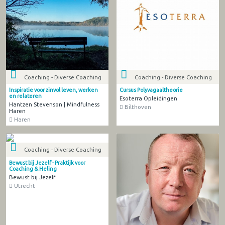
Coaching - Diverse Coaching
Coaching - Diverse Coaching
Inspiratie voor zinvol leven, werken
Cursus Polyvagaaltheorie
en relateren
Esoterra Opleidingen
Hantzen Stevenson | Mindfulness
Bilthoven
Haren
Haren
Coaching - Diverse Coaching
Bewust bij Jezelf - Praktijk voor
Coaching & Heling
Bewust bij Jezelf
Utrecht