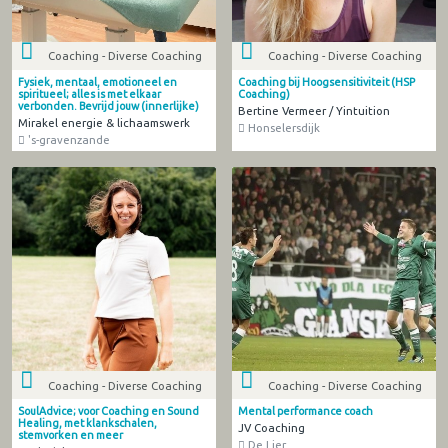
Coaching - Diverse Coaching
Coaching - Diverse Coaching
Fysiek, mentaal, emotioneel en
Coaching bij Hoogsensitiviteit (HSP
spiritueel; alles is met elkaar
Coaching)
verbonden. Bevrijd jouw (innerlijke)
Bertine Vermeer / Yintuition
Mirakel energie & lichaamswerk
Honselersdijk
's-gravenzande
Coaching - Diverse Coaching
Coaching - Diverse Coaching
SoulAdvice; voor Coaching en Sound
Mental performance coach
Healing, met klankschalen,
JV Coaching
stemvorken en meer
De Lier