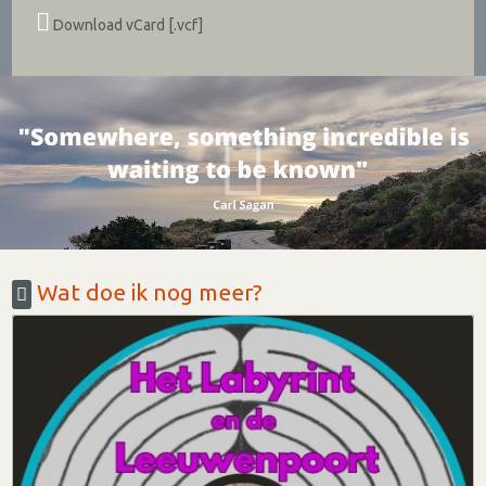
Download vCard [.vcf]
Wat doe ik nog meer?