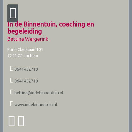
In de Binnentuin, coaching en
begeleiding
Bettina Wargerink
Prins Clauslaan 101
7242 GP
Lochem
0641452710
0641452710
bettina@indebinnentuin.nl
www.indebinnentuin.nl