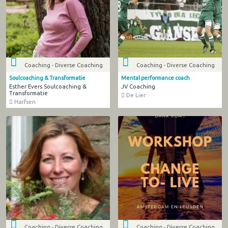
Coaching - Diverse Coaching
Coaching - Diverse Coaching
Soulcoaching & Transformatie
Mental performance coach
Esther Evers Soulcoaching &
JV Coaching
Transformatie
De Lier
Harfsen
Coaching - Diverse Coaching
Coaching - Diverse Coaching