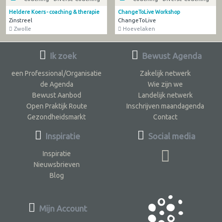
Heldere Koers - coaching & therapie
ChangeToLive Workshop
Zinstreel
ChangeToLive
Zwolle
Hoevelaken
Ik zoek
Bewust Agenda
een Professional/Organisatie
Zakelijk netwerk
de Agenda
Wie zijn we
Bewust Aanbod
Landelijk netwerk
Open Praktijk Route
Inschrijven maandagenda
Gezondheidsmarkt
Contact
Inspiratie
Social media
Inspiratie
Nieuwsbrieven
Blog
Mijn Account