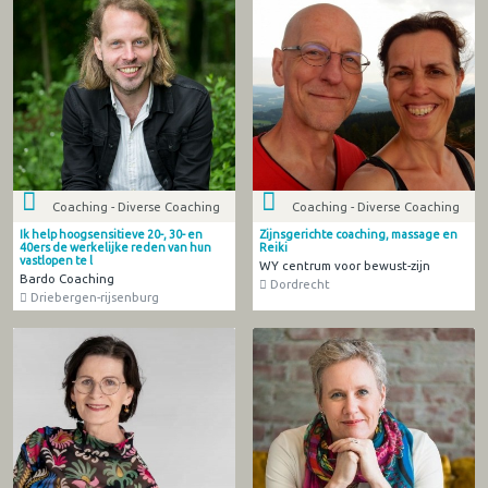
Coaching - Diverse Coaching
Coaching - Diverse Coaching
Ik help hoogsensitieve 20-, 30- en
Zijnsgerichte coaching, massage en
40ers de werkelijke reden van hun
Reiki
vastlopen te l
WY centrum voor bewust-zijn
Bardo Coaching
Dordrecht
Driebergen-rijsenburg