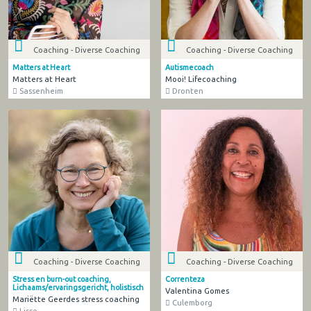
Coaching - Diverse Coaching
Coaching - Diverse Coaching
Matters at Heart
Autismecoach
Matters at Heart
Mooi! Lifecoaching
Sassenheim
Dronten
Coaching - Diverse Coaching
Coaching - Diverse Coaching
Stress en burn-out coaching,
Correnteza
Lichaams/ervaringsgericht, holistisch
Valentina Gomes
Mariëtte Geerdes stress coaching
Culemborg
Lisse