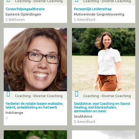
Coaching - Diverse Coaching
Coaching - Diverse Coaching
Cursus Polyvagaaltheorie
Persoonlijk Leiderschap
Esoterra Opleidingen
Motiverende Gespreksvoering
Bilthoven
Amersfoort
Coaching - Diverse Coaching
Coaching - Diverse Coaching
Verbeter de relatie tussen motivatie,
SoulAdvice; voor Coaching en Sound
talent, ontwikkeling en het werk
Healing, met klankschalen,
stemvorken en meer
In4change
SoulAdvice
Amersfoort