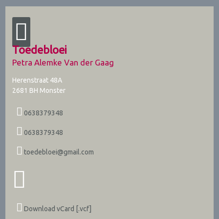
Toedebloei
Petra Alemke Van der Gaag
Herenstraat 48A
2681 BH
Monster
0638379348
0638379348
toedebloei@gmail.com
Download vCard [.vcf]