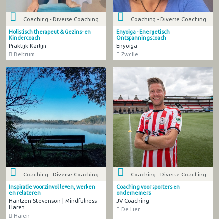
Coaching - Diverse Coaching
Coaching - Diverse Coaching
Holistisch therapeut & Gezins- en
Enyoiga - Energetisch
Kindercoach
Ontspanningscoach
Praktijk Karlijn
Enyoiga
Beltrum
Zwolle
Coaching - Diverse Coaching
Coaching - Diverse Coaching
Inspiratie voor zinvol leven, werken
Coaching voor sporters en
en relateren
ondernemers
Hantzen Stevenson | Mindfulness
JV Coaching
Haren
De Lier
Haren