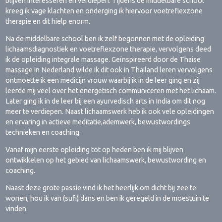
blijven interesseren en verdiepen. Tijdens de middelbare school
kreeg ik vage klachten en onderging ik hiervoor voetreflexzone
therapie en dit hielp enorm.
Na de middelbare school ben ik zelf begonnen met de opleiding
lichaamsdiagnostiek en voetreflexzone therapie, vervolgens deed
ik de opleiding integrale massage. Geïnspireerd door de Thaise
massage in Nederland wilde ik dit ook in Thailand leren vervolgens
ontmoette ik een medicijn vrouw waarbij ik in de leer ging en zij
leerde mij veel over het energetisch communiceren met het lichaam.
Later ging ik in de leer bij een ayurvedisch arts in India om dit nog
meer te verdiepen. Naast lichaamswerk heb ik ook vele opleidingen
en ervaring in actieve meditatie,ademwerk, bewustwordings
technieken en coaching.
Vanaf mijn eerste opleiding tot op heden ben ik mij blijven
ontwikkelen op het gebied van lichaamswerk, bewustwording en
coaching.
Naast deze grote passie vind ik het heerlijk om dicht bij zee te
wonen, hou ik van (sufi) dans en ben ik geregeld in de moestuin te
vinden.