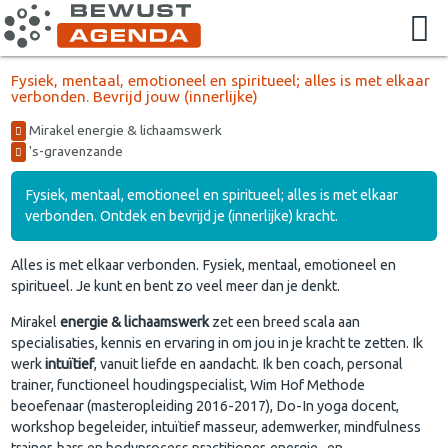
Fysiek, mentaal, emotioneel en spiritueel; alles is met elkaar
verbonden. Bevrijd jouw (innerlijke)
Mirakel energie & lichaamswerk
's-gravenzande
Fysiek, mentaal, emotioneel en spiritueel; alles is met elkaar
verbonden. Ontdek en bevrijd je (innerlijke) kracht.
Alles is met elkaar verbonden. Fysiek, mentaal, emotioneel en
spiritueel. Je kunt en bent zo veel meer dan je denkt.
Mirakel
energie & lichaamswerk
zet een breed scala aan
specialisaties, kennis en ervaring in om jou in je kracht te zetten. Ik
werk
intuïtief
, vanuit liefde en aandacht. Ik ben coach, personal
trainer, functioneel houdingspecialist, Wim Hof Methode
beoefenaar (masteropleiding 2016-2017), Do-In yoga docent,
workshop begeleider, intuïtief masseur, ademwerker, mindfulness
trainer, bars en bodyprocess practitioner, energie- en