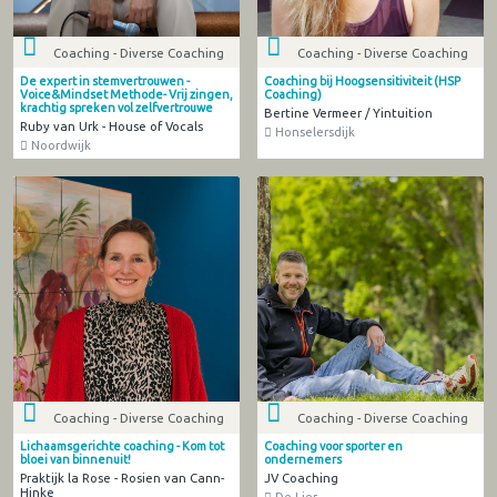
Coaching - Diverse Coaching
Coaching - Diverse Coaching
De expert in stemvertrouwen -
Coaching bij Hoogsensitiviteit (HSP
Voice&Mindset Methode- Vrij zingen,
Coaching)
krachtig spreken vol zelfvertrouwe
Bertine Vermeer / Yintuition
Ruby van Urk - House of Vocals
Honselersdijk
Noordwijk
Coaching - Diverse Coaching
Coaching - Diverse Coaching
Lichaamsgerichte coaching - Kom tot
Coaching voor sporter en
bloei van binnenuit!
ondernemers
Praktijk la Rose - Rosien van Cann-
JV Coaching
Hinke
De Lier