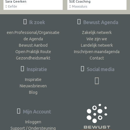
Sara Geerken
SUE Coaching
Eefde
Maassluis
Ik zoek
Bewust Agenda
een Professional/Organisatie
Zakelijk netwerk
de Agenda
Wie zijn we
Bewust Aanbod
Landelijk netwerk
Open Praktijk Route
Inschrijven maandagenda
Gezondheidsmarkt
Contact
Inspiratie
Social media
Inspiratie
Nieuwsbrieven
Blog
Mijn Account
Inloggen
Support / Ondersteuning