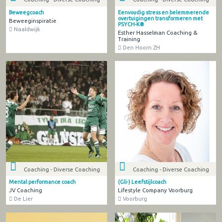
Beweegcoach
Eenvoudig stress en belemmerende
overtuigingen transformeren met
Beweeginspiratie
PSYCH-K®
Naaldwijk
Esther Hasselman Coaching &
Training
Den Hoorn ZH
Coaching - Diverse Coaching
Coaching - Diverse Coaching
Mental performance coach
(Gli-) Leefstijlcoach
JV Coaching
Lifestyle Company Voorburg
De Lier
Voorburg