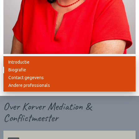
Introductie
Biografie
Contact gegevens
Andere professionals
Over Korver Mediation &
Conflictmeester