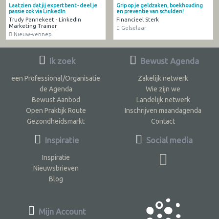
Laat zien dat jij expert bent - deel je
Grip op je geldzaken, boekhouding
passie ook via LinkedIn
en preventie van schulden!
Trudy Pannekeet - LinkedIn
Financieel Sterk
Marketing Trainer
Gelselaar
Nieuw-vennep
Ik zoek
Bewust Agenda
een Professional/Organisatie
Zakelijk netwerk
de Agenda
Wie zijn we
Bewust Aanbod
Landelijk netwerk
Open Praktijk Route
Inschrijven maandagenda
Gezondheidsmarkt
Contact
Inspiratie
Social media
Inspiratie
Nieuwsbrieven
Blog
Mijn Account