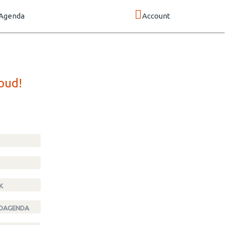
Agenda
Account
oud!
K
NDAGENDA