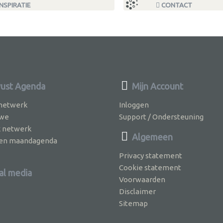
NSPIRATIE
CONTACT
ust Agenda
Mijn Account
 netwerk
Inloggen
 we
Support / Ondersteuning
k netwerk
Algemeen
jven maandagenda
Privacy statement
Cookie statement
al media
Voorwaarden
Disclaimer
Sitemap