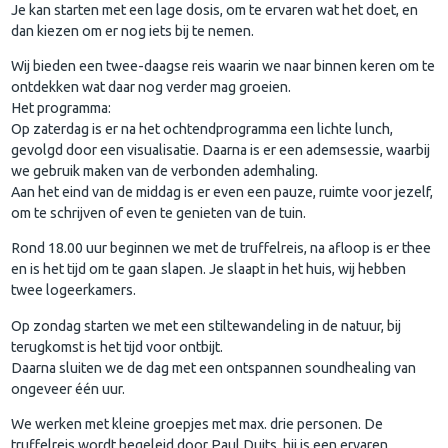
Je kan starten met een lage dosis, om te ervaren wat het doet, en
dan kiezen om er nog iets bij te nemen.
Wij bieden een twee-daagse reis waarin we naar binnen keren om te
ontdekken wat daar nog verder mag groeien.
Het programma:
Op zaterdag is er na het ochtendprogramma een lichte lunch,
gevolgd door een visualisatie. Daarna is er een ademsessie, waarbij
we gebruik maken van de verbonden ademhaling.
Aan het eind van de middag is er even een pauze, ruimte voor jezelf,
om te schrijven of even te genieten van de tuin.
Rond 18.00 uur beginnen we met de truffelreis, na afloop is er thee
en is het tijd om te gaan slapen. Je slaapt in het huis, wij hebben
twee logeerkamers.
Op zondag starten we met een stiltewandeling in de natuur, bij
terugkomst is het tijd voor ontbijt.
Daarna sluiten we de dag met een ontspannen soundhealing van
ongeveer één uur.
We werken met kleine groepjes met max. drie personen. De
truffelreis wordt begeleid door Paul Duits, hij is een ervaren