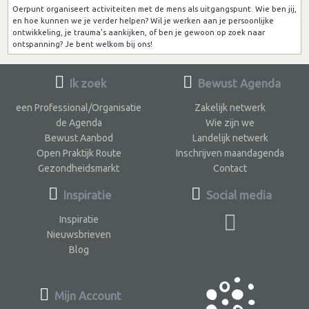
Oerpunt organiseert activiteiten met de mens als uitgangspunt. Wie ben jij,
en hoe kunnen we je verder helpen? Wil je werken aan je persoonlijke
ontwikkeling, je trauma's aankijken, of ben je gewoon op zoek naar
ontspanning? Je bent welkom bij ons!
Ik zoek
Bewust Agenda
een Professional/Organisatie
Zakelijk netwerk
de Agenda
Wie zijn we
Bewust Aanbod
Landelijk netwerk
Open Praktijk Route
Inschrijven maandagenda
Gezondheidsmarkt
Contact
Inspiratie
Social media
Inspiratie
Nieuwsbrieven
Blog
Mijn Account