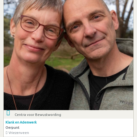
Centra voor Bewustwording
Klank en Ademwerk
Oerpunt
Vriezenveen