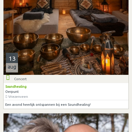
13
aug
Concert
Soundhealing
Oerpunt
Vriezenveen
Een avond heerlijk ontspannen bij een Soundhealing!