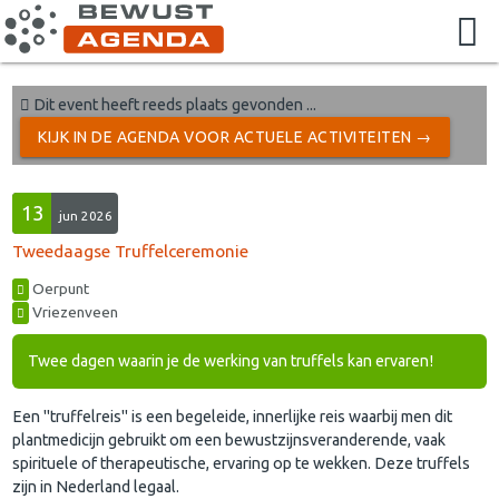
Dit event heeft reeds plaats gevonden ...
KIJK IN DE AGENDA VOOR ACTUELE ACTIVITEITEN →
13
jun 2026
Tweedaagse Truffelceremonie
Oerpunt
Vriezenveen
Twee dagen waarin je de werking van truffels kan ervaren!
Een "truffelreis" is een begeleide, innerlijke reis waarbij men dit
plantmedicijn gebruikt om een bewustzijnsveranderende, vaak
spirituele of therapeutische, ervaring op te wekken. Deze truffels
zijn in Nederland legaal.