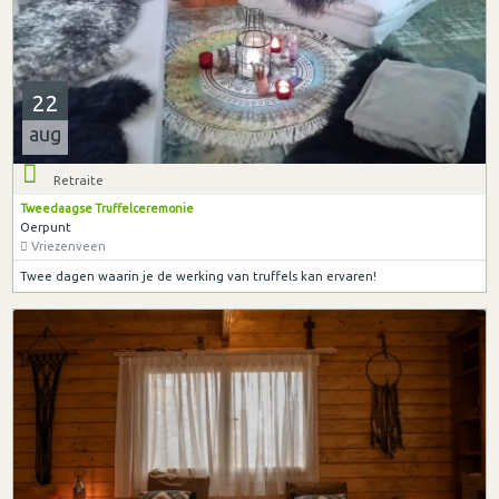
22
aug
Retraite
Tweedaagse Truffelceremonie
Oerpunt
Vriezenveen
Twee dagen waarin je de werking van truffels kan ervaren!