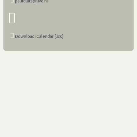
paulduits@live.nl
Download iCalendar [.ics]