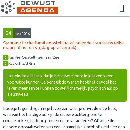
04
sep 2026
Sjamanistische familieopstelling of helende trancereis (elke
maan-,dins- en vrijdag op afspraak)
Familie-Opstellingen aan Zee
Katwijk a/d Rijn
Het eindresultaat is dat je het gevoel hebt in je leven weer
vooruit te kunnen. Je bent uit de war en hebt het gevoel het
leven meer aan te kunnen zowel lichamelijk, psychisch als op
zielsniveau.
Loop je tegen dingen in je leven aan waar je onvrede mee hebt,
waarvan het handig zou zijn de diepere achtergrond te
onderzoeken, te doorgronden en te veranderen? Of wil je de
diepere oorzaak weten van een lichamelijke klacht of ziekte en een