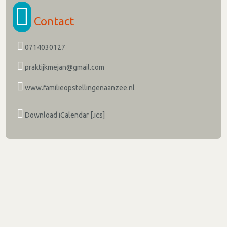
Contact
0714030127
praktijkmejan@gmail.com
www.familieopstellingenaanzee.nl
Download iCalendar [.ics]