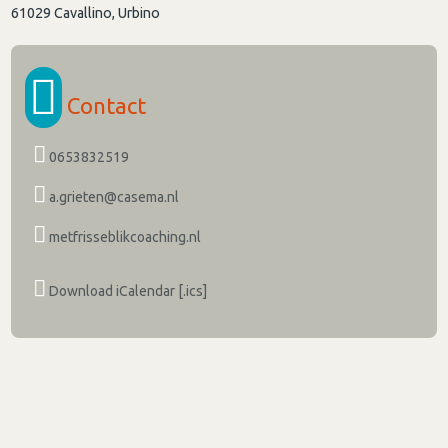
61029
Cavallino, Urbino
Contact
0653832519
a.grieten@casema.nl
metfrisseblikcoaching.nl
Download iCalendar [.ics]