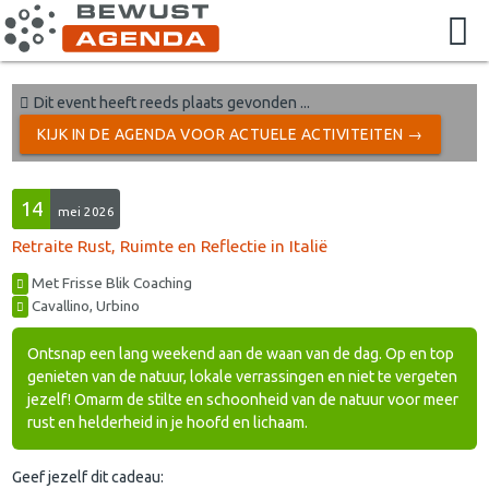
Dit event heeft reeds plaats gevonden ...
KIJK IN DE AGENDA VOOR ACTUELE ACTIVITEITEN →
14
mei 2026
Retraite Rust, Ruimte en Reflectie in Italië
Met Frisse Blik Coaching
Cavallino, Urbino
Ontsnap een lang weekend aan de waan van de dag. Op en top
genieten van de natuur, lokale verrassingen en niet te vergeten
jezelf! Omarm de stilte en schoonheid van de natuur voor meer
rust en helderheid in je hoofd en lichaam.
Geef jezelf dit cadeau: