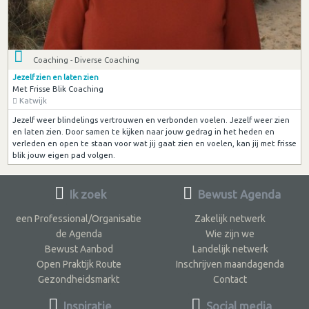
Coaching - Diverse Coaching
Jezelf zien en laten zien
Met Frisse Blik Coaching
Katwijk
Jezelf weer blindelings vertrouwen en verbonden voelen. Jezelf weer zien
en laten zien. Door samen te kijken naar jouw gedrag in het heden en
verleden en open te staan voor wat jij gaat zien en voelen, kan jij met frisse
blik jouw eigen pad volgen.
Ik zoek
Bewust Agenda
een Professional/Organisatie
Zakelijk netwerk
de Agenda
Wie zijn we
Bewust Aanbod
Landelijk netwerk
Open Praktijk Route
Inschrijven maandagenda
Gezondheidsmarkt
Contact
Inspiratie
Social media