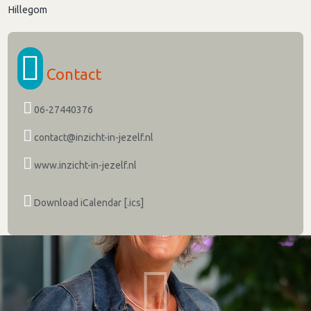
Hillegom
Contact
06-27440376
contact@inzicht-in-jezelf.nl
www.inzicht-in-jezelf.nl
Download iCalendar [.ics]