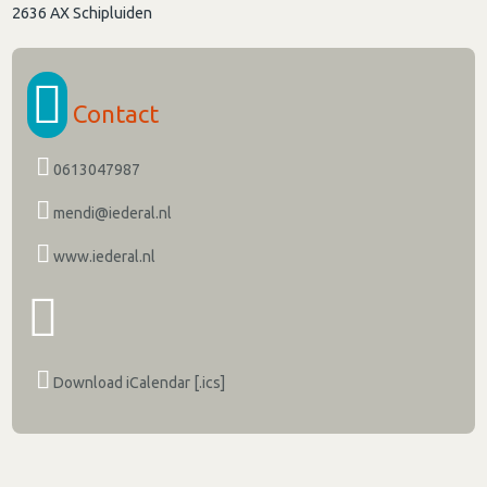
2636 AX
Schipluiden
Contact
0613047987
mendi@iederal.nl
www.iederal.nl
Download iCalendar [.ics]