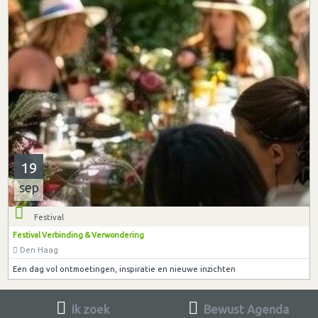
19
sep
Festival
Festival Verbinding & Verwondering
Den Haag
Een dag vol ontmoetingen, inspiratie en nieuwe inzichten
Ik zoek
Bewust Agenda