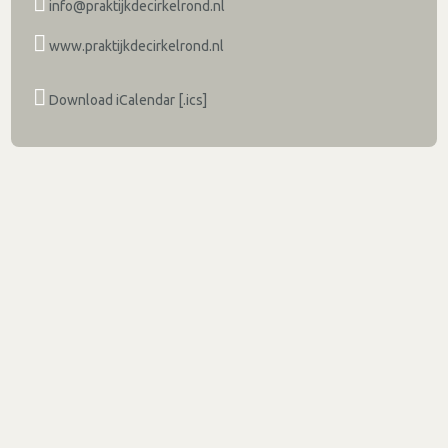
info@praktijkdecirkelrond.nl
www.praktijkdecirkelrond.nl
Download iCalendar [.ics]