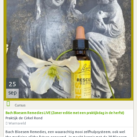
25
sep
Cursus
Bach Bloesem Remedies LIVE (Zomer editie met een praktijkdag in de herfst)
Praktijk de Cirkel Rond
Warnsveld
Bach Bloesem Remedies, een waarachtig mooi zelfhulpsysteem; ook wel
the medicine of the future genoemd. Je maakt kennis met de 38 Bloesem