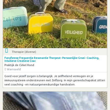
Therapie (diverse)
Fonoforese Frequentie Resonantie Therpeut - Persoonlijke Groei - Coaching,
Intuïtieve Creatieve Coac
Praktijk de Cirkel Rond
Warnsveld
Goed voor jezelf zorgen is belangrijk. Je zelfhelend vermogen en je
immuunsysteem ondersteunen met Zelfzorg. In mijn gereedschapskist zitten
veel coaching - en natuurgeneeskundige handvaten.