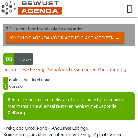
Dit event heeft reeds plaats gevonden ...
KIJK IN DE AGENDA VOOR ACTUELE ACTIVITEITEN →
08
okt 2025
Interactieve Lezing: De balans tussen In- en Ontspanning
Praktijk de Cirkel Rond
Gorssel
Eerste lezing van een reeks van 4 interactieve bijeenkomsten.
Met thema's die allemaal te maken hebben met Gezonde
Zelfzorg...
Praktijk de Cirkel Rond - Anoushka Ebbinge
Komende najaar zullen er ‘interactieve lezingen’ plaats vinden.