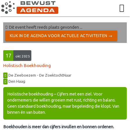
Dit event heeft reeds plaats gevonden ...
KIJK IN DE AGENDA VOOR ACTUELE ACTIVITEITEN →
17
okt 2025
Holistisch Boekhouding
De Zeeboezem - De ZoektochtNaar
Den Haag
Holistische boekhouding – Cijfers met een ziel. Voor
ondernemers die willen groeien met rust, richting en balans.
Geen standaard boekhouding, maar begeleiding die klopt. Van
binnen én van buiten.
Boekhouden is meer dan cijfers invullen en bonnen ordenen.