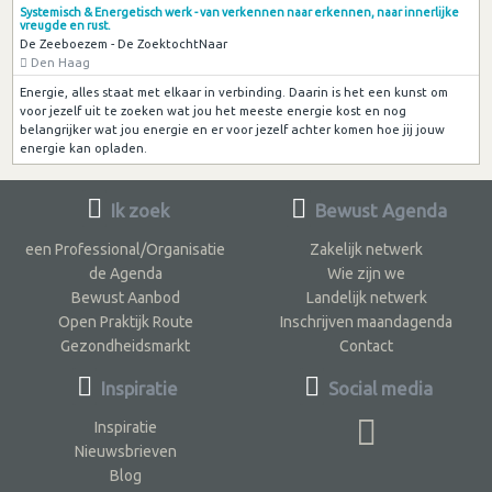
Systemisch & Energetisch werk - van verkennen naar erkennen, naar innerlijke
vreugde en rust.
De Zeeboezem - De ZoektochtNaar
Den Haag
Energie, alles staat met elkaar in verbinding. Daarin is het een kunst om
voor jezelf uit te zoeken wat jou het meeste energie kost en nog
belangrijker wat jou energie en er voor jezelf achter komen hoe jij jouw
energie kan opladen.
Ik zoek
Bewust Agenda
een Professional/Organisatie
Zakelijk netwerk
de Agenda
Wie zijn we
Bewust Aanbod
Landelijk netwerk
Open Praktijk Route
Inschrijven maandagenda
Gezondheidsmarkt
Contact
Inspiratie
Social media
Inspiratie
Nieuwsbrieven
Blog