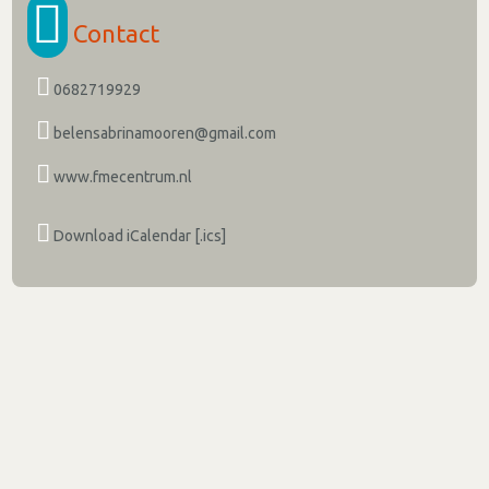
Contact
0682719929
belensabrinamooren@gmail.com
www.fmecentrum.nl
Download iCalendar [.ics]