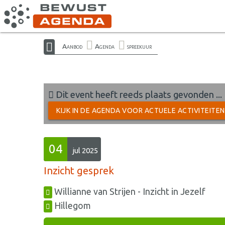
Aanbod
Agenda
spreekuur
Dit event heeft reeds plaats gevonden ...
KIJK IN DE AGENDA VOOR ACTUELE ACTIVITEITE
04
jul 2025
Inzicht gesprek
Willianne van Strijen - Inzicht in Jezelf
Hillegom