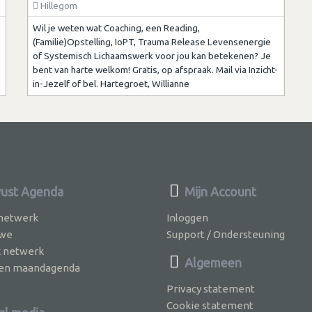
Hillegom
Wil je weten wat Coaching, een Reading,
(Familie)Opstelling, IoPT, Trauma Release Levensenergie
of Systemisch Lichaamswerk voor jou kan betekenen? Je
bent van harte welkom! Gratis, op afspraak. Mail via Inzicht-
in-Jezelf of bel. Hartegroet, Willianne
ust Agenda
Mijn Account
 netwerk
Inloggen
 we
Support / Ondersteuning
k netwerk
Algemeen
jven maandagenda
Privacy statement
Cookie statement