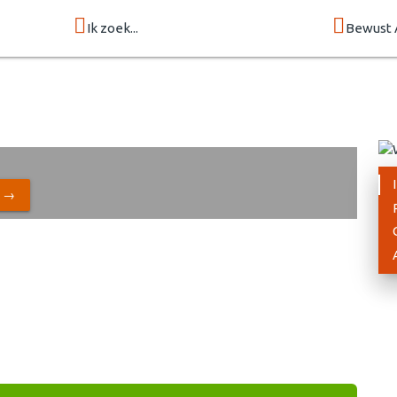
Ik zoek...
Bewust 
N →