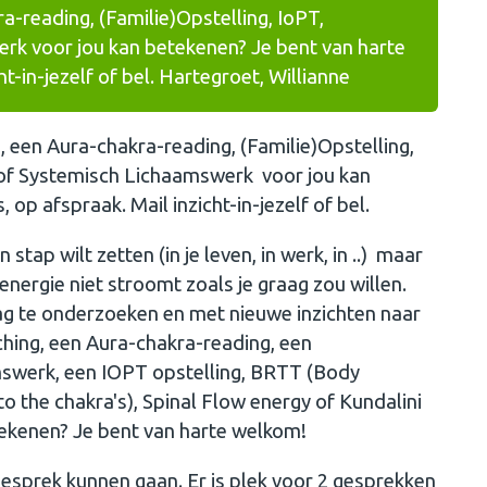
a-reading, (Familie)Opstelling, IoPT,
k voor jou kan betekenen? Je bent van harte
ht-in-jezelf of bel. Hartegroet, Willianne
, een Aura-chakra-reading, (Familie)Opstelling,
of Systemisch Lichaamswerk voor jou kan
op afspraak. Mail inzicht-in-jezelf of bel.
 stap wilt zetten (in je leven, in werk, in ..) maar
nergie niet stroomt zoals je graag zou willen.
ag te onderzoeken en met nieuwe inzichten naar
ching, een Aura-chakra-reading, een
amswerk, een IOPT opstelling, BRTT (Body
o the chakra's), Spinal Flow energy of Kundalini
ekenen? Je bent van harte welkom!
 gesprek kunnen gaan. Er is plek voor 2 gesprekken