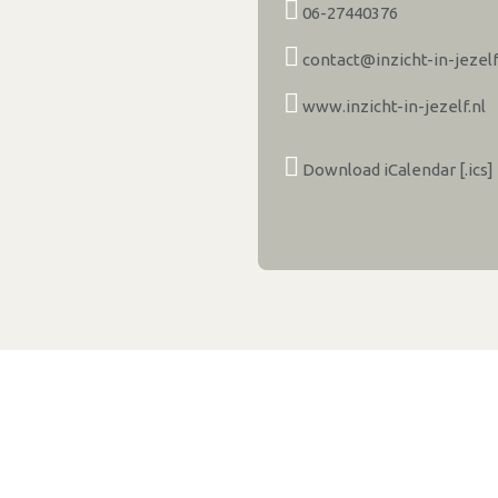
06-27440376
contact@inzicht-in-jezelf
www.inzicht-in-jezelf.nl
Download iCalendar [.ics]