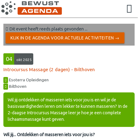
Dit event heeft reeds plaats gevonden ...
KIJK IN DE AGENDA VOOR ACTUELE ACTIVITEITEN →
04
okt 2025
Introcursus Massage (2 dagen) - Bilthoven
Esoterra Opleidingen
Bilthoven
Wil jij ontdekken of masseren iets voor jou is en wil je de
basisvaardigheden leren om lekker te kunnen masseren? In de
2-daagse Introcursus Massage leer je hoe je een complete
lichaamsmassage kunt geven.
Wil jij... Ontdekken of masseren iets voor jou is?