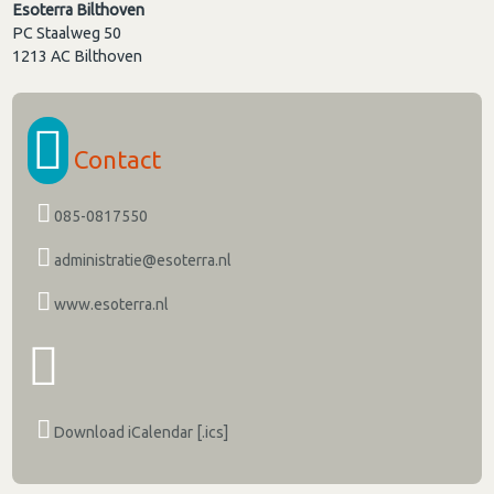
Esoterra Bilthoven
PC Staalweg 50
1213 AC
Bilthoven
Contact
085-0817550
administratie@esoterra.nl
www.esoterra.nl
Download iCalendar [.ics]